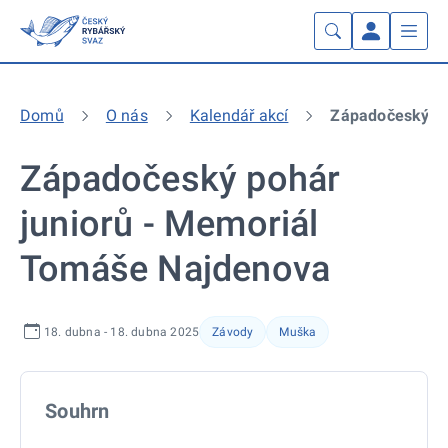
Domů
O nás
Kalendář akcí
Západočeský po
Západočeský pohár
juniorů - Memoriál
Tomáše Najdenova
18. dubna - 18. dubna 2025
Závody
Muška
Souhrn