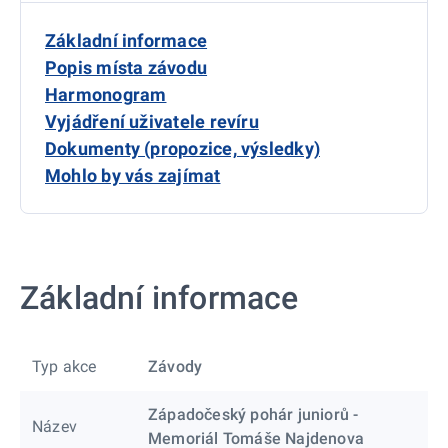
Základní informace
Popis místa závodu
Harmonogram
Vyjádření uživatele revíru
Dokumenty (propozice, výsledky)
Mohlo by vás zajímat
Základní informace
Typ akce
Závody
Západočeský pohár juniorů -
Název
Memoriál Tomáše Najdenova