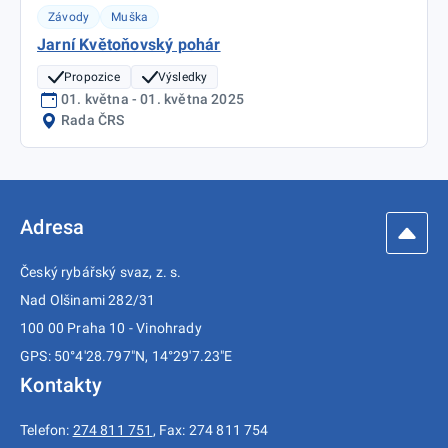
Závody
Muška
Jarní Květoňovský pohár
Propozice
Výsledky
01. května - 01. května 2025
Rada ČRS
Adresa
Český rybářský svaz, z. s.
Nad Olšinami 282/31
100 00 Praha 10 - Vinohrady
GPS: 50°4'28.797"N, 14°29'7.23"E
Kontakty
Telefon:
274 811 751
, Fax: 274 811 754